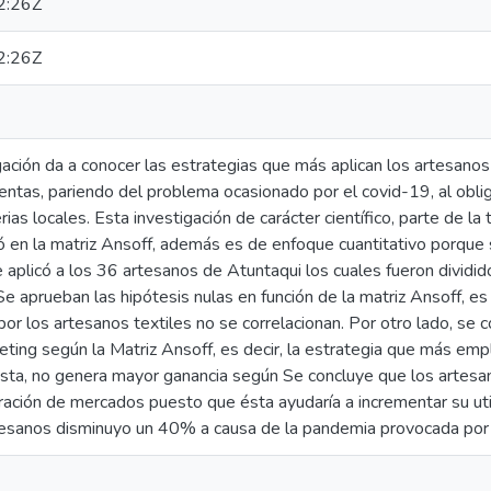
2:26Z
2:26Z
gación da a conocer las estrategias que más aplican los artesano
ntas, pariendo del problema ocasionado por el covid-19, al obliga
ias locales. Esta investigación de carácter científico, parte de la t
 en la matriz Ansoff, además es de enfoque cuantitativo porque 
 aplicó a los 36 artesanos de Atuntaqui los cuales fueron dividid
Se aprueban las hipótesis nulas en función de la matriz Ansoff, es
por los artesanos textiles no se correlacionan. Por otro lado, se
ting según la Matriz Ansoff, es decir, la estrategia que más emp
sta, no genera mayor ganancia según Se concluye que los artesa
ración de mercados puesto que ésta ayudaría a incrementar su uti
rtesanos disminuyo un 40% a causa de la pandemia provocada po