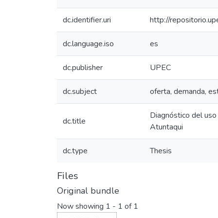
dc.identifier.uri
http://repositorio
dc.language.iso
es
dc.publisher
UPEC
dc.subject
oferta, demanda, est
Diagnóstico del uso 
dc.title
Atuntaqui
dc.type
Thesis
Files
Original bundle
Now showing
1 - 1 of 1