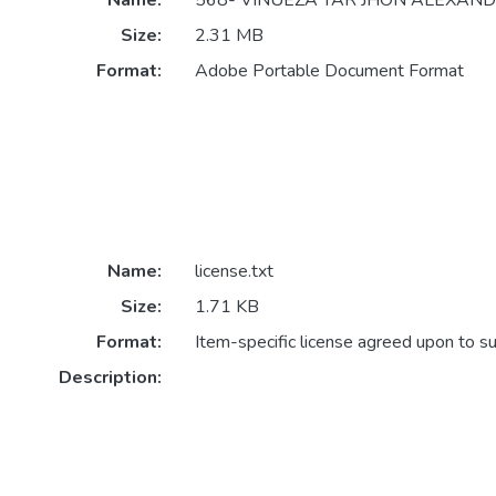
Name:
568- VINUEZA YAR JHON ALEXAND
Size:
2.31 MB
Format:
Adobe Portable Document Format
Name:
license.txt
Size:
1.71 KB
Format:
Item-specific license agreed upon to s
Description: