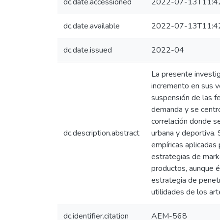
dc.date.accessioned
2022-07-13T11:4
dc.date.available
2022-07-13T11:4
dc.date.issued
2022-04
La presente investi
incremento en sus ve
suspensión de las fer
demanda y se centró
correlación donde se
dc.description.abstract
urbana y deportiva. 
empíricas aplicadas 
estrategias de marke
productos, aunque é
estrategia de penet
utilidades de los a
dc.identifier.citation
AEM-568