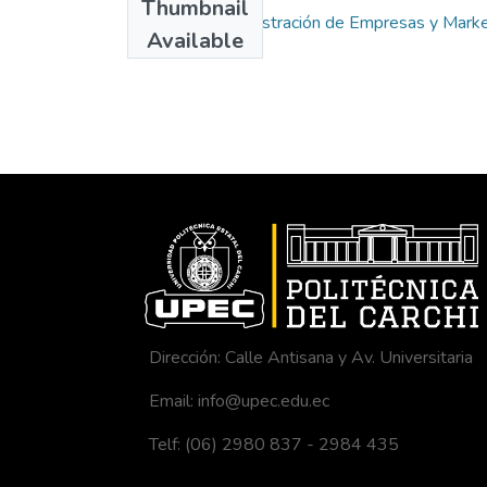
Thumbnail
Carrera de Administración de Empresas y Marke
Available
Dirección: Calle Antisana y Av. Universitaria
Email: info@upec.edu.ec
Telf: (06) 2980 837 - 2984 435