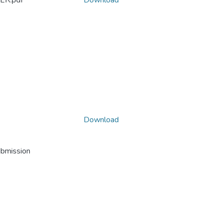
ER.pdf
Download
Download
ubmission