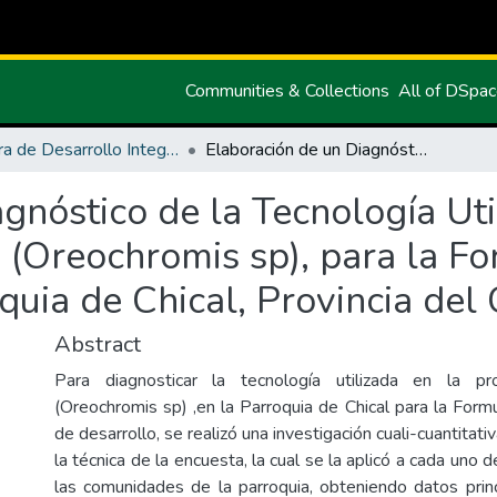
Communities & Collections
All of DSpa
Carrera de Desarrollo Integral Agropecuario
Elaboración de un Diagnóstico de la Tecnología Utilizada en la Producción de Tilapia (Oreochromis sp), para la Formulación de Proyectos en la Parroquia de Chical, Provincia del Carchi
gnóstico de la Tecnología Uti
 (Oreochromis sp), para la F
quia de Chical, Provincia del 
Abstract
Para diagnosticar la tecnología utilizada en la pr
(Oreochromis sp) ,en la Parroquia de Chical para la Form
de desarrollo, se realizó una investigación cuali-cuantitati
la técnica de la encuesta, la cual se la aplicó a cada uno 
las comunidades de la parroquia, obteniendo datos princ