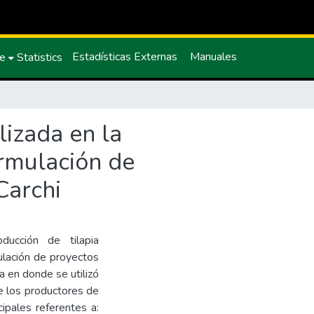
Estadísticas Externas
Manuales
ce
Statistics
lizada en la
ormulación de
Carchi
oducción de tilapia
ulación de proyectos
va en donde se utilizó
de los productores de
ipales referentes a: