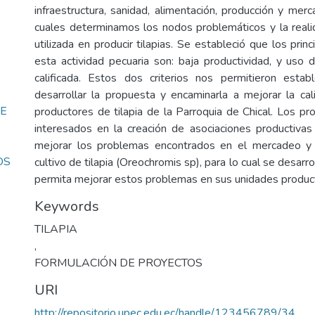
infraestructura, sanidad, alimentación, producción y mer
cuales determinamos los nodos problemáticos y la reali
utilizada en producir tilapias. Se estableció que los pri
esta actividad pecuaria son: baja productividad, y us
calificada. Estos dos criterios nos permitieron estab
desarrollar la propuesta y encaminarla a mejorar la ca
DE
productores de tilapia de la Parroquia de Chical. Los pr
interesados en la creación de asociaciones productiva
mejorar los problemas encontrados en el mercadeo y 
OS
cultivo de tilapia (Oreochromis sp), para lo cual se desarr
permita mejorar estos problemas en sus unidades producti
Keywords
TILAPIA
,
FORMULACIÓN DE PROYECTOS
URI
http://repositorio.upec.edu.ec/handle/123456789/34