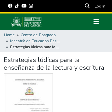
(cur
Log In
Communities & Collections
Home
Centro de Posgrado
All of DSpace
Maestría en Educación Básica
Estrategias lúdicas para la enseñanza de la lectura y escritura
Statistics
Estadísticas Externas
Estrategias lúdicas para la
enseñanza de la lectura y escritura
Manuales