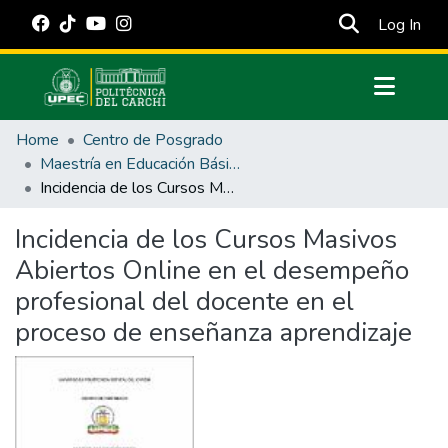
(cur
Log In
Communities & Collections
Home
Centro de Posgrado
All of DSpace
Maestría en Educación Básica
Incidencia de los Cursos Masivos Abiertos Online en el desempeño profesional del docente en el proceso de enseñanza aprendizaje
Statistics
Estadísticas Externas
Incidencia de los Cursos Masivos
Abiertos Online en el desempeño
Manuales
profesional del docente en el
proceso de enseñanza aprendizaje