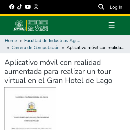
(cur
Log In
Communities & Collections
Home
Facultad de Industrias Agropecuarias y Ciencias Ambientales
All of DSpace
Carrera de Computación
Aplicativo móvil con realidad aumentada para realizar un tour virtual en el Gran Hotel de Lago
Statistics
Aplicativo móvil con realidad
Estadísticas Externas
aumentada para realizar un tour
Manuales
virtual en el Gran Hotel de Lago