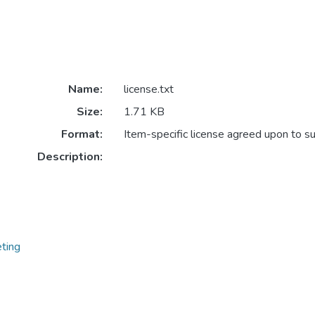
Name:
license.txt
Size:
1.71 KB
Format:
Item-specific license agreed upon to s
Description:
ting