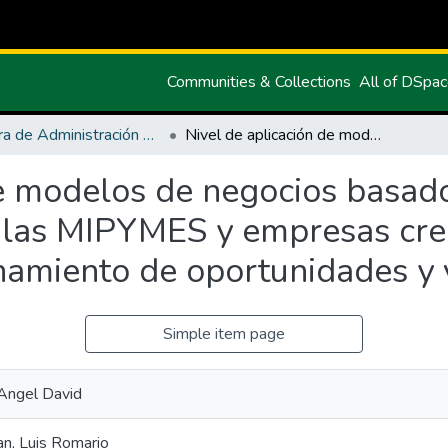
Communities & Collections
All of DSpa
Carrera de Administración de Empresas y Marketing
Nivel de aplicación de modelos de negocios basados en la cadena de valor e innovación en las MIPYMES y empresas creadas en la provincia del Carchi, y aprovechamiento de oportunidades y ventajas competitivas
de modelos de negocios basad
n las MIPYMES y empresas crea
chamiento de oportunidades y 
Simple item page
Angel David
an, Luis Romario