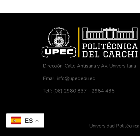
Dirección: Calle Antisana y Av. Universitaria
Email: info@upec.edu.ec
Telf: (06) 2980 837 - 2984 435
ES
Universidad Politécni