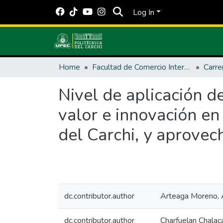
Log In
Home
Facultad de Comercio Internacional, Integración, Administración y Economía Empresarial
Nivel de aplicación 
valor e innovación e
del Carchi, y aprove
dc.contributor.author
Arteaga Moreno, 
dc.contributor.author
Charfuelan Chalac