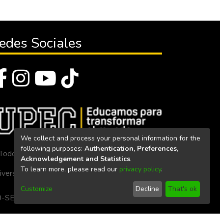
edes Sociales
We collect and process your personal information for the
following purposes:
Authentication, Preferences,
Todos los derechos reservados 2023
Acknowledgement and Statistics
.
To learn more, please read our
privacy policy
.
iversidad Politécnica Estatal del Carchi
Customize
Decline
That's ok
. 160-SE-33-CACES-2020