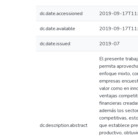
dc.date.accessioned
2019-09-17T11:
dc.date.available
2019-09-17T11:
dc.date.issued
2019-07
El presente trabaj
permita aprovechar
enfoque mixto, con
empresas encuesta
valor como en inno
ventajas competit
financieras creada
además los sector
competitivas, esto
dc.description.abstract
que establece prec
productivo, obtuvi