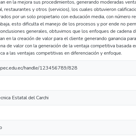
ajan en la mejora sus procedimientos, generando moderadas ventaj
l, restaurantes y otros (servicios), los cuales obtuvieron calificac
rados por un solo propietario con educación media, con número re
baja, esto dificulta el manejo de los procesos y por ende no per
onclusiones generales, obtuvimos que los enfoques de cadena de
n en la creación de valor para el cliente generando ganancia par
ena de valor con la generación de la ventaja competitiva basada e
ca a las ventajas competitivas en diferenciación y enfoque.
io.upec.edu.ec/handle/123456789/828
cnica Estatal del Carchi
o