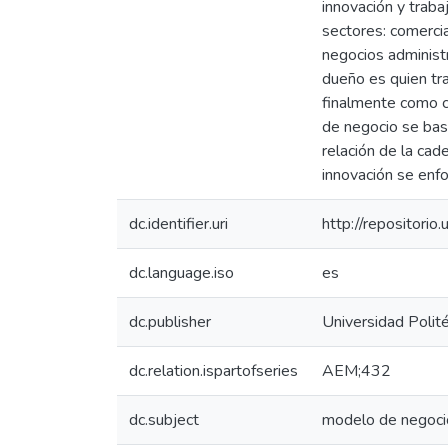
innovación y trab
sectores: comercia
negocios administ
dueño es quien tra
finalmente como c
de negocio se basa
relación de la cad
innovación se enfo
dc.identifier.uri
http://repositor
dc.language.iso
es
dc.publisher
Universidad Polité
dc.relation.ispartofseries
AEM;432
dc.subject
modelo de negoci