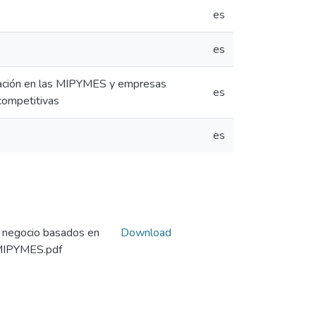
es
es
ovación en las MIPYMES y empresas
es
competitivas
es
e negocio basados en
Download
s MIPYMES.pdf