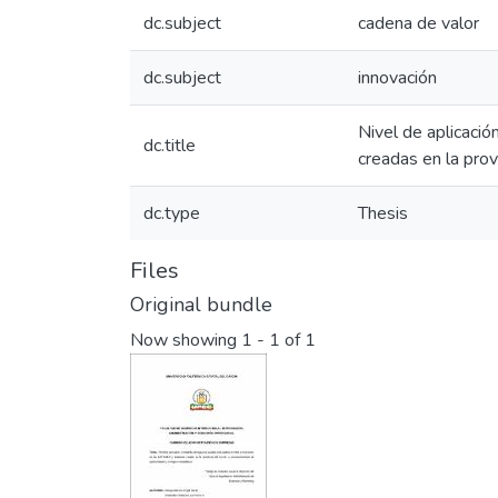
dc.subject
cadena de valor
dc.subject
innovación
Nivel de aplicaci
dc.title
creadas en la prov
dc.type
Thesis
Files
Original bundle
Now showing
1 - 1 of 1