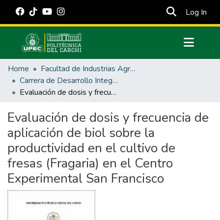
(cur
Log In
Communities & Collections
Home
Facultad de Industrias Agropecuarias y Ciencias Ambientales
All of DSpace
Carrera de Desarrollo Integral Agropecuario
Evaluación de dosis y frecuencia de aplicación de biol sobre la productividad en el cultivo de fresas (Fragaria) en el Centro Experimental San Francisco
Statistics
Estadísticas Externas
Evaluación de dosis y frecuencia de
aplicación de biol sobre la
Manuales
productividad en el cultivo de
fresas (Fragaria) en el Centro
Experimental San Francisco