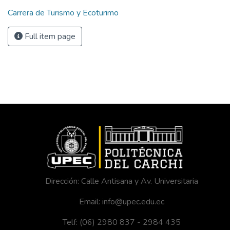
Carrera de Turismo y Ecoturimo
Full item page
Dirección: Calle Antisana y Av. Universitaria
Email: info@upec.edu.ec
Telf: (06) 2980 837 - 2984 435