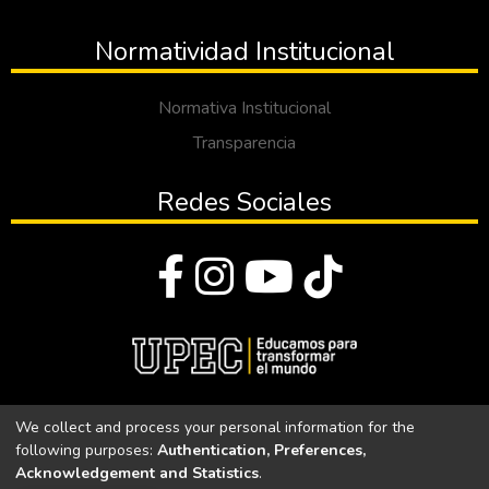
Normatividad Institucional
Normativa Institucional
Transparencia
Redes Sociales
© Todos los derechos reservados 2023
We collect and process your personal information for the
following purposes:
Authentication, Preferences,
Universidad Politécnica Estatal del Carchi
Acknowledgement and Statistics
.