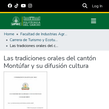
(cur
Log In
Communities & Collections
Home
Facultad de Industrias Agropecuarias y Ciencias Ambientales
All of DSpace
Carrera de Turismo y Ecoturimo
Las tradiciones orales del cantón Montúfar y su difusión cultura
Statistics
Estadísticas Externas
Las tradiciones orales del cantón
Montúfar y su difusión cultura
Manuales