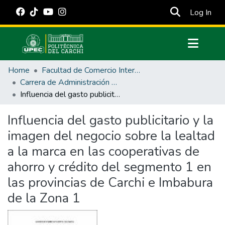
(cur
Log In
Communities & Collections
Home
Facultad de Comercio Internacional, Integración, Administración y Economía Empresarial
All of DSpace
Carrera de Administración de Empresas y Marketing
Influencia del gasto publicitario y la imagen del negocio sobre la lealtad a la marca en las cooperativas de ahorro y crédito del segmento 1 en las provincias de Carchi e Imbabura de la Zona 1
Statistics
Estadísticas Externas
Influencia del gasto publicitario y la
imagen del negocio sobre la lealtad
Manuales
a la marca en las cooperativas de
ahorro y crédito del segmento 1 en
las provincias de Carchi e Imbabura
de la Zona 1