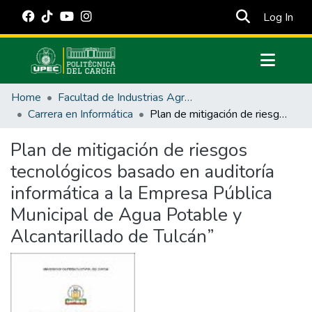
(cur
Log In
Communities & Collections
Home
Facultad de Industrias Agropecuarias y Ciencias Ambientales
All of DSpace
Carrera en Informática
Plan de mitigación de riesgos tecnológicos basado en auditoría informática a la Empresa Pública Municipal de Agua Potable y Alcantarillado de Tulcán”
Statistics
Plan de mitigación de riesgos
Estadísticas Externas
tecnológicos basado en auditoría
Manuales
informática a la Empresa Pública
Municipal de Agua Potable y
Alcantarillado de Tulcán”