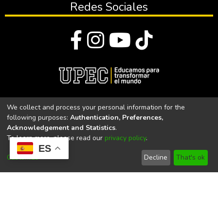
Redes Sociales
© Todos los derechos reservados 2023
We collect and process your personal information for the
following purposes:
Authentication, Preferences,
Universidad Politécnica Estatal del Carchi
Acknowledgement and Statistics
.
To learn more, please read our
privacy policy
.
Universidad Politécnica Estatal del Carchi | Acreditada por el
ES
CACES Resolución N°. 160-SE-33-CACES-2020
Customize
Decline
That's ok