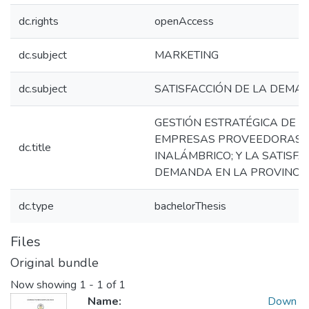
dc.rights
openAccess
dc.subject
MARKETING
dc.subject
SATISFACCIÓN DE LA DEMA
GESTIÓN ESTRATÉGICA DE M
EMPRESAS PROVEEDORAS D
dc.title
INALÁMBRICO; Y LA SATISFA
DEMANDA EN LA PROVINCIA
dc.type
bachelorThesis
Files
Original bundle
Now showing
1 - 1 of 1
Name:
Down