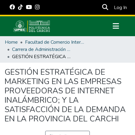
(cur
Log In
Communities & Collections
Home
Facultad de Comercio Internacional, Integración, Administración y Economía Empresarial
All of DSpace
Carrera de Administración de Empresas y Marketing
GESTIÓN ESTRATÉGICA DE MARKETING EN LAS EMPRESAS PROVEEDORAS DE INTERNET INALÁMBRICO; Y LA SATISFACCIÓN DE LA DEMANDA EN LA PROVINCIA DEL CARCHI
Statistics
Estadísticas Externas
GESTIÓN ESTRATÉGICA DE
MARKETING EN LAS EMPRESAS
Manuales
PROVEEDORAS DE INTERNET
INALÁMBRICO; Y LA
SATISFACCIÓN DE LA DEMANDA
EN LA PROVINCIA DEL CARCHI