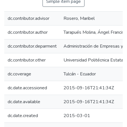
Simple item page
dc.contributor.advisor
Rosero, Maribel
dc.contributor.author
Tarapués Molina, Ángel Francisc
dc.contributor.deparment
Administración de Empresas y 
dc.contributor.other
Universidad Politécnica Estatal 
dc.coverage
Tulcán - Ecuador
dc.date.accessioned
2015-09-16T21:41:34Z
dc.date.available
2015-09-16T21:41:34Z
dc.date.created
2015-03-01