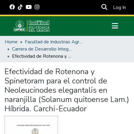
(cur
Log In
Communities & Collections
Home
Facultad de Industrias Agropecuarias y Ciencias Ambientales
All of DSpace
Carrera de Desarrollo Integral Agropecuario
Efectividad de Rotenona y Spinetoram para el control de Neoleucinodes elegantalis en naranjilla (Solanum quitoense Lam.) Híbrida. Carchi-Ecuador
Statistics
Estadísticas Externas
Efectividad de Rotenona y
Spinetoram para el control de
Manuales
Neoleucinodes elegantalis en
naranjilla (Solanum quitoense Lam.)
Híbrida. Carchi-Ecuador