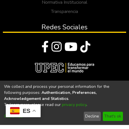
Normativa Institucional
Transparencia
Redes Sociales
© Todos los derechos reservados 2023
We collect and process your personal information for the
following purposes:
Authentication, Preferences,
Universidad Politécnica Estatal del Carchi
Acknowledgement and Statistics
.
To learn more, please read our
privacy policy
.
Universidad Politécnica Estatal del Carchi | Acreditada por el
ES
CACES Resolución N°. 160-SE-33-CACES-2020
Customize
Decline
That's ok