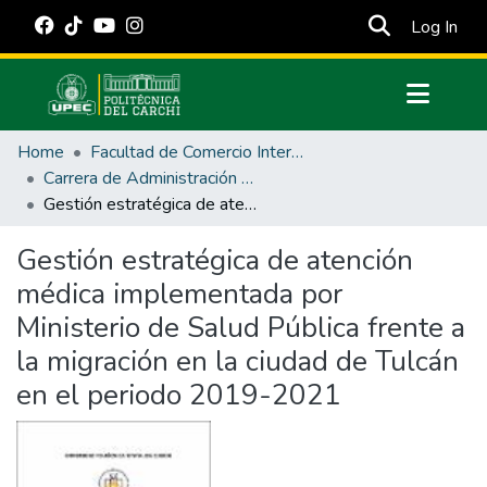
(cur
Log In
Communities & Collections
Home
Facultad de Comercio Internacional, Integración, Administración y Economía Empresarial
All of DSpace
Carrera de Administración Pública
Gestión estratégica de atención médica implementada por Ministerio de Salud Pública frente a la migración en la ciudad de Tulcán en el periodo 2019-2021
Statistics
Estadísticas Externas
Gestión estratégica de atención
médica implementada por
Manuales
Ministerio de Salud Pública frente a
la migración en la ciudad de Tulcán
en el periodo 2019-2021