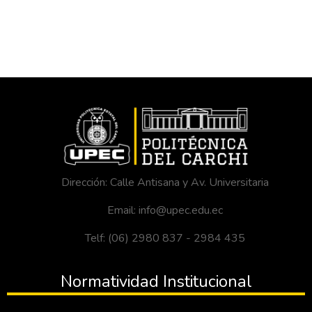
Dirección: Calle Antisana y Av. Universitaria
Email: info@upec.edu.ec
Telf: (06) 2980 837 - 2984 435
Normatividad Institucional