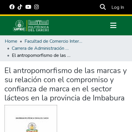
(cur
Log In
Communities & Collections
Home
Facultad de Comercio Internacional, Integración, Administración y Economía Empresarial
All of DSpace
Carrera de Administración de Empresas y Marketing
El antropomorfismo de las marcas y su relación con el compromiso y confianza de marca en el sector lácteos en la provincia de Imbabura
Statistics
Estadísticas Externas
El antropomorfismo de las marcas y
su relación con el compromiso y
Manuales
confianza de marca en el sector
lácteos en la provincia de Imbabura