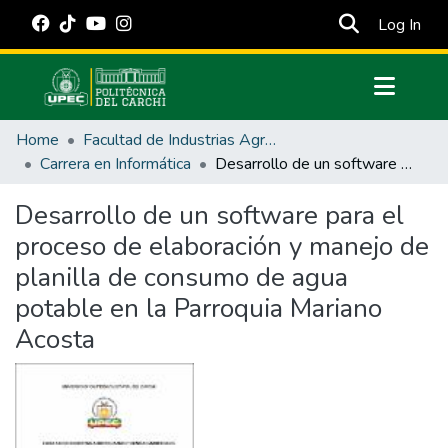
(cur
Log In
Communities & Collections
Home
Facultad de Industrias Agropecuarias y Ciencias Ambientales
All of DSpace
Carrera en Informática
Desarrollo de un software para el proceso de elaboración y manejo de planilla de consumo de agua potable en la Parroquia Mariano Acosta
Statistics
Desarrollo de un software para el
Estadísticas Externas
proceso de elaboración y manejo de
Manuales
planilla de consumo de agua
potable en la Parroquia Mariano
Acosta