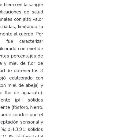
e hierro en la sangre
licaciones de salud
onales con alto valor
chadas, limitando la
emente al cuerpo. Por
 fue caracterizar
ulcorado con miel de
entes porcentajes de
a y miel de flor de
idad de obtener los 3
ojó edulcorado con
on miel de abeja) y
 flor de aguacate).
mente (pH, sólidos
ente (fósforo, hierro,
 puede concluir que el
eptación sensorial y
 %; pH 3,91; sólidos
,21 %; fósforo total