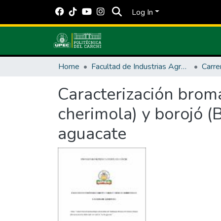
Log In
Home
Facultad de Industrias Agropecuarias y Ciencias Ambientales
Carre
Caracterización brom
cherimola) y borojó (
aguacate