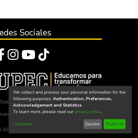
edes Sociales
We collect and process your personal information for the
following purposes:
Authentication, Preferences,
Todos los derechos reservados 2023
Acknowledgement and Statistics
.
To learn more, please read our
privacy policy
.
iversidad Politécnica Estatal del Carchi
Customize
Decline
That's ok
. 160-SE-33-CACES-2020