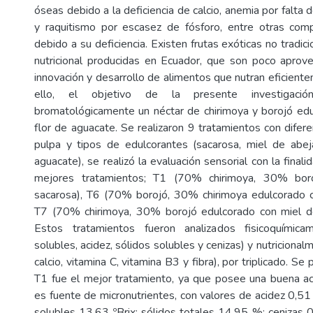
óseas debido a la deficiencia de calcio, anemia por falta d
y raquitismo por escasez de fósforo, entre otras comp
debido a su deficiencia. Existen frutas exóticas no tradici
nutricional producidas en Ecuador, que son poco aprove
innovación y desarrollo de alimentos que nutran eficient
ello, el objetivo de la presente investigación
bromatológicamente un néctar de chirimoya y borojó ed
flor de aguacate. Se realizaron 9 tratamientos con difer
pulpa y tipos de edulcorantes (sacarosa, miel de abej
aguacate), se realizó la evaluación sensorial con la final
mejores tratamientos; T1 (70% chirimoya, 30% bor
sacarosa), T6 (70% borojó, 30% chirimoya edulcorado c
T7 (70% chirimoya, 30% borojó edulcorado con miel de
Estos tratamientos fueron analizados fisicoquímica
solubles, acidez, sólidos solubles y cenizas) y nutricionalm
calcio, vitamina C, vitamina B3 y fibra), por triplicado. Se
T1 fue el mejor tratamiento, ya que posee una buena ac
es fuente de micronutrientes, con valores de acidez 0,51
solubles 13,63 ºBrix; sólidos totales 14,95 %; cenizas 0