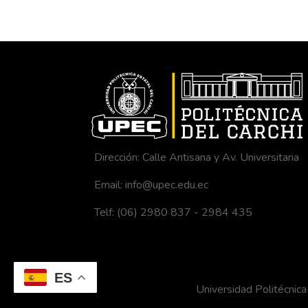
Dirección: Calle Antisana y Av. Universitaria
Email: info@upec.edu.ec
Telf: (06) 2980 837 - 2984 435
ES
Universidad Politécni