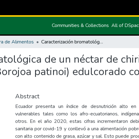
Communities & Collections
All of DSpa
ra de Alimentos
Caracterización bromatológica de un néctar de chirimoya (Annona cherimola) y borojó (Borojoa patinoi) edulcorado con miel de flor de aguacate
atológica de un néctar de ch
Borojoa patinoi) edulcorado co
Abstract
Ecuador presenta un índice de desnutrición alto en 
vulnerables tales como los afro-ecuatorianos, indígen
otros. En el año 2020, estas cifras incrementaron deb
sanitaria por covid-19 y conllevó a una alimentación pob
con alto contenido de grasa, azúcar y sal. Esto puede pr