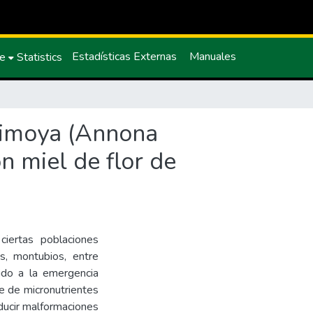
Estadísticas Externas
Manuales
ce
Statistics
irimoya (Annona
n miel de flor de
ciertas poblaciones
as, montubios, entre
ido a la emergencia
re de micronutrientes
oducir malformaciones