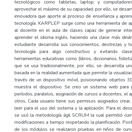
tecnológicos como tabletas, laptop y computadores
aprovechar el máximo de su capacidad, por ello, se desar
innovadora que aporte al proceso de enseñanza y aprend
tecnología. KARPLEP surge como una herramienta de ap
al docente en el aula de clases capaz de generar inte
aprender el idioma inglés, haciendo una clase más dinámi
estudiante desarrolla sus conocimientos, destrezas y h
tecnología para algo constructivo y evitando cla
herramientas educativas como (libros, diccionarios, folleto
que se usa tradicionalmente, por ello, se desarrolla u
basada en la realidad aumentada que permite la visualiza
través de un dispositivo móvil, posicionando objetos 3
muestra el dispositivo. Se creo un sistema web para g
períodos, paralelos, asignación de cursos a docentes, el ap
otros. Cada usuario tiene sus permisos asignados crear, e
leer para el uso del sistema y la aplicación. Para el d
se usó la metodología ágil SCRUM la cual permitió cum
modificaciones a tiempo respetando la planificación. Poster
de los módulos se realizaron pruebas en niños de curs