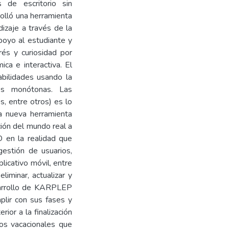
 de escritorio sin
rolló una herramienta
izaje a través de la
oyo al estudiante y
rés y curiosidad por
ca e interactiva. El
abilidades usando la
ses monótonas. Las
s, entre otros) es lo
na nueva herramienta
ción del mundo real a
D en la realidad que
estión de usuarios,
licativo móvil, entre
liminar, actualizar y
esarrollo de KARPLEP
plir con sus fases y
ior a la finalización
os vacacionales que