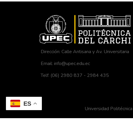
Dirección: Calle Antisana y Av. Universitaria
Email: info@upec.edu.ec
Telf: (06) 2980 837 - 2984 435
ES
Universidad Politécni