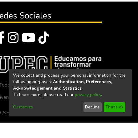
edes Sociales
We collect and process your personal information for the
following purposes:
Authentication, Preferences,
Todos los derechos reservados 2023
Acknowledgement and Statistics
.
To learn more, please read our
privacy policy
.
iversidad Politécnica Estatal del Carchi
Customize
Decline
That's ok
. 160-SE-33-CACES-2020