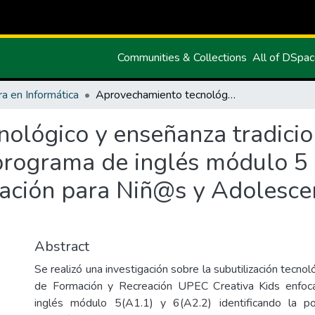
Communities & Collections
All of DSpa
ra en Informática
Aprovechamiento tecnológico y enseñanza tradicional para el proceso de aprendizaje en el programa de inglés módulo 5 y 6 en la Academia de Formación y Recreación para Niñ@s y Adolescentes UPEC Creativa KIDS
ológico y enseñanza tradicio
 programa de inglés módulo 5
ación para Niñ@s y Adolesce
Abstract
Se realizó una investigación sobre la subutilización tecno
de Formación y Recreación UPEC Creativa Kids enfoc
inglés módulo 5(A1.1) y 6(A2.2) identificando la p