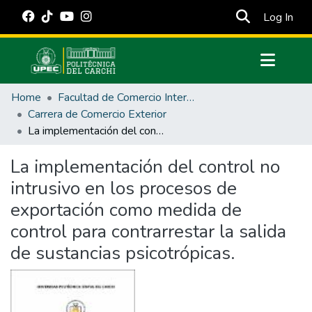
(cur
Log In
Communities & Collections
Home
Facultad de Comercio Internacional, Integración, Administración y Economía Empresarial
All of DSpace
Carrera de Comercio Exterior
La implementación del control no intrusivo en los procesos de exportación como medida de control para contrarrestar la salida de sustancias psicotrópicas.
Statistics
Estadísticas Externas
La implementación del control no
intrusivo en los procesos de
Manuales
exportación como medida de
control para contrarrestar la salida
de sustancias psicotrópicas.