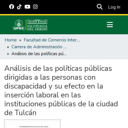
(cur
Log In
Communities & Collections
Home
Facultad de Comercio Internacional, Integración, Administración y Economía Empresarial
All of DSpace
Carrera de Administración Pública
Análisis de las políticas públicas dirigidas a las personas con discapacidad y su efecto en la inserción laboral en las instituciones públicas de la ciudad de Tulcán
Statistics
Estadísticas Externas
Análisis de las políticas públicas
dirigidas a las personas con
Manuales
discapacidad y su efecto en la
inserción laboral en las
instituciones públicas de la ciudad
de Tulcán