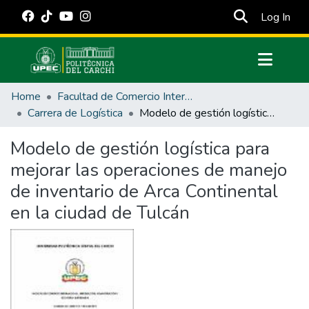
(cur
Log In
Communities & Collections
Home
Facultad de Comercio Internacional, Integración, Administración y Economía Empresarial
All of DSpace
Carrera de Logística
Modelo de gestión logística para mejorar las operaciones de manejo de inventario de Arca Continental en la ciudad de Tulcán
Statistics
Modelo de gestión logística para
Estadísticas Externas
mejorar las operaciones de manejo
Manuales
de inventario de Arca Continental
en la ciudad de Tulcán