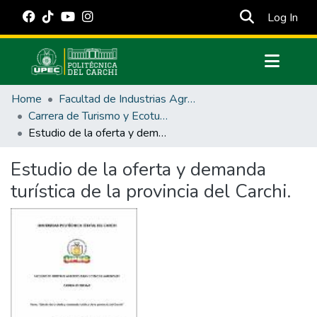
(cur
Log In
Communities & Collections
Home
Facultad de Industrias Agropecuarias y Ciencias Ambientales
All of DSpace
Carrera de Turismo y Ecoturimo
Estudio de la oferta y demanda turística de la provincia del Carchi.
Statistics
Estadísticas Externas
Estudio de la oferta y demanda
turística de la provincia del Carchi.
Manuales