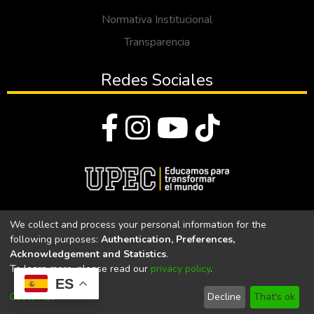
Normativa Institucional
Transparencia
Redes Sociales
© Todos los derechos reservados 2023
We collect and process your personal information for the
following purposes:
Authentication, Preferences,
Universidad Politécnica Estatal del Carchi
Acknowledgement and Statistics
.
To learn more, please read our
privacy policy
.
Universidad Politécnica Estatal del Carchi | Acreditada por el
ES
CACES Resolución N°. 160-SE-33-CACES-2020
Customize
Decline
That's ok