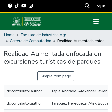
(cur
Log In
Communities & Collections
Home
Facultad de Industrias Agropecuarias y Ciencias Ambientales
All of DSpace
Carrera de Computación
Realidad Aumentada enfocada en excursiones turísticas de parques
Statistics
Realidad Aumentada enfocada en
Estadísticas Externas
excursiones turísticas de parques
Manuales
Simple item page
dc.contributor.author
Tapia Andrade, Alexander Javier
dc.contributor.author
Tarapuez Peregueza, Alex Bolivar