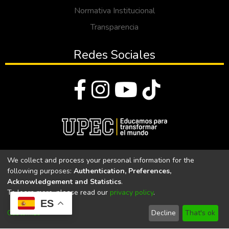
Normativa Institucional
Transparencia
Redes Sociales
© Todos los derechos reservados 2023
We collect and process your personal information for the
following purposes:
Authentication, Preferences,
Universidad Politécnica Estatal del Carchi
Acknowledgement and Statistics
.
To learn more, please read our
privacy policy
.
Universidad Politécnica Estatal del Carchi | Acreditada por el
ES
CACES Resolución N°. 160-SE-33-CACES-2020
Customize
Decline
That's ok