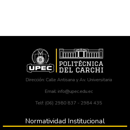
Dirección: Calle Antisana y Av. Universitaria
Email: info@upec.edu.ec
Telf: (06) 2980 837 - 2984 435
Normatividad Institucional