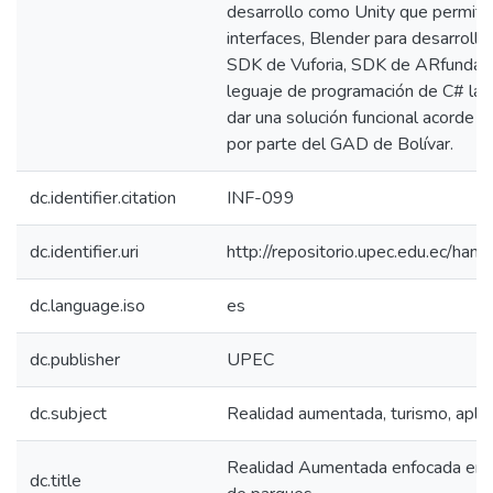
desarrollo como Unity que permitió
interfaces, Blender para desarroll
SDK de Vuforia, SDK de ARfundat
leguaje de programación de C# las
dar una solución funcional acorde a
por parte del GAD de Bolívar.
dc.identifier.citation
INF-099
dc.identifier.uri
http://repositorio.upec.edu.ec/h
dc.language.iso
es
dc.publisher
UPEC
dc.subject
Realidad aumentada, turismo, aplic
Realidad Aumentada enfocada en ex
dc.title