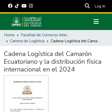
(cur
Log In
Communities & Collections
Home
Facultad de Comercio Internacional, Integración, Administración y Economía Empresarial
All of DSpace
Carrera de Logística
Cadena Logística del Camarón Ecuatoriano y la distribución física internacional en el 2024
Statistics
Cadena Logística del Camarón
Estadísticas Externas
Ecuatoriano y la distribución física
Manuales
internacional en el 2024