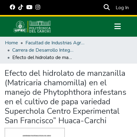
(cur
Log In
Communities & Collections
Home
Facultad de Industrias Agropecuarias y Ciencias Ambientales
All of DSpace
Carrera de Desarrollo Integral Agropecuario
Efecto del hidrolato de manzanilla (Matricaria chamomilla) en el manejo de Phytophthora infestans en el cultivo de papa variedad Superchola Centro Experimental San Francisco” Huaca-Carchi
Statistics
Estadísticas Externas
Efecto del hidrolato de manzanilla
(Matricaria chamomilla) en el
Manuales
manejo de Phytophthora infestans
en el cultivo de papa variedad
Superchola Centro Experimental
San Francisco” Huaca-Carchi