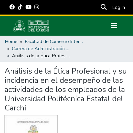
(cur
Log In
Communities & Collections
Home
Facultad de Comercio Internacional, Integración, Administración y Economía Empresarial
All of DSpace
Carrera de Administración de Empresas y Marketing
Análisis de la Ética Profesional y su incidencia en el desempeño de las actividades de los empleados de la Universidad Politécnica Estatal del Carchi
Statistics
Estadísticas Externas
Análisis de la Ética Profesional y su
incidencia en el desempeño de las
Manuales
actividades de los empleados de la
Universidad Politécnica Estatal del
Carchi