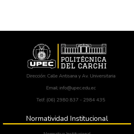
Dirección: Calle Antisana y Av. Universitaria
Email: info@upec.edu.ec
Telf: (06) 2980 837 - 2984 435
Normatividad Institucional