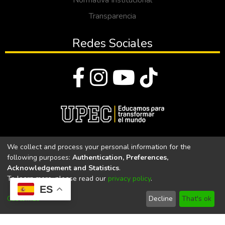
Normativa Institucional
Transparencia
Redes Sociales
© Todos los derechos reservados 2023
We collect and process your personal information for the
following purposes:
Authentication, Preferences,
Universidad Politécnica Estatal del Carchi
Acknowledgement and Statistics
.
To learn more, please read our
privacy policy
.
Universidad Politécnica Estatal del Carchi | Acreditada por el
ES
CACES Resolución N°. 160-SE-33-CACES-2020
Customize
Decline
That's ok