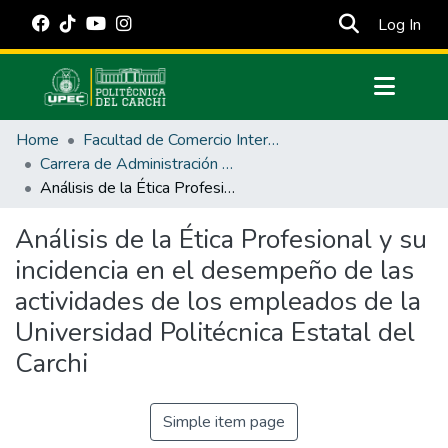
(cur
Log In
Communities & Collections
Home
Facultad de Comercio Internacional, Integración, Administración y Economía Empresarial
All of DSpace
Carrera de Administración de Empresas y Marketing
Análisis de la Ética Profesional y su incidencia en el desempeño de las actividades de los empleados de la Universidad Politécnica Estatal del Carchi
Statistics
Estadísticas Externas
Análisis de la Ética Profesional y su
incidencia en el desempeño de las
Manuales
actividades de los empleados de la
Universidad Politécnica Estatal del
Carchi
Simple item page