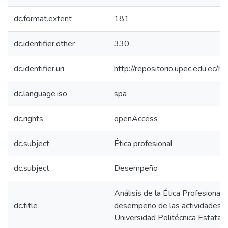
dc.format.extent
181
dc.identifier.other
330
dc.identifier.uri
http://repositorio.upec.edu.e
dc.language.iso
spa
dc.rights
openAccess
dc.subject
Ética profesional
dc.subject
Desempeño
Análisis de la Ética Profesional y
dc.title
desempeño de las actividades d
Universidad Politécnica Estatal 