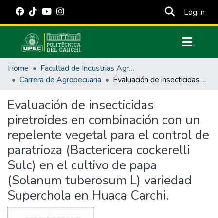
(cur
Log In
Communities & Collections
Home
Facultad de Industrias Agropecuarias y Ciencias Ambientales
All of DSpace
Carrera de Agropecuaria
Evaluación de insecticidas piretroides en combinación con un repelente vegetal para el control de paratrioza (Bactericera cockerelli Sulc) en el cultivo de papa (Solanum tuberosum L) variedad Superchola en Huaca Carchi.
Statistics
Evaluación de insecticidas
Estadísticas Externas
piretroides en combinación con un
Manuales
repelente vegetal para el control de
paratrioza (Bactericera cockerelli
Sulc) en el cultivo de papa
(Solanum tuberosum L) variedad
Superchola en Huaca Carchi.