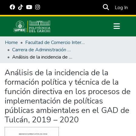
(cur
Log In
Communities & Collections
Home
Facultad de Comercio Internacional, Integración, Administración y Economía Empresarial
All of DSpace
Carrera de Administración Pública
Análisis de la incidencia de la formación política y técnica de la función directiva en los procesos de implementación de políticas públicas ambientales en el GAD de Tulcán, 2019 – 2020
Statistics
Estadísticas Externas
Análisis de la incidencia de la
formación política y técnica de la
Manuales
función directiva en los procesos de
implementación de políticas
públicas ambientales en el GAD de
Tulcán, 2019 – 2020