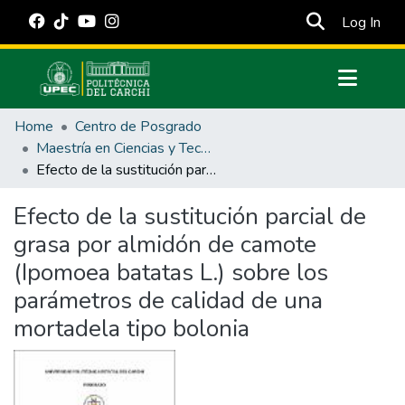
(cur
Log In
Communities & Collections
Home
Centro de Posgrado
All of DSpace
Maestría en Ciencias y Tecnología de los Alimentos
Efecto de la sustitución parcial de grasa por almidón de camote (Ipomoea batatas L.) sobre los parámetros de calidad de una mortadela tipo bolonia
Statistics
Estadísticas Externas
Efecto de la sustitución parcial de
grasa por almidón de camote
Manuales
(Ipomoea batatas L.) sobre los
parámetros de calidad de una
mortadela tipo bolonia