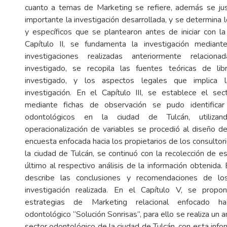
cuanto a temas de Marketing se refiere, además se jus
importante la investigación desarrollada, y se determina 
y específicos que se plantearon antes de iniciar con la 
Capítulo II, se fundamenta la investigación mediant
investigaciones realizadas anteriormente relacio
investigado, se recopila las fuentes teóricas de l
investigado, y los aspectos legales que implica 
investigación. En el Capítulo III, se establece el se
mediante fichas de observación se pudo identificar
odontológicos en la ciudad de Tulcán, utiliza
operacionalización de variables se procedió al diseño de
encuesta enfocada hacia los propietarios de los consulto
la ciudad de Tulcán, se continuó con la recolección de e
último al respectivo análisis de la información obtenida. 
describe las conclusiones y recomendaciones de lo
investigación realizada. En el Capítulo V, se pro
estrategias de Marketing relacional enfocado hac
odontológico “Solución Sonrisas”, para ello se realiza un an
sector odontológico de la ciudad de Tulcán, con esta inf