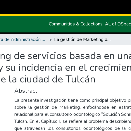
Communities & Collections
All of DSpa
Carrera de Administración de Empresas y Marketing
La gestión de Marketing de servicios basada en una estrategia de Marketing relacional y su incidencia en el crecimiento empresarial del sector odontológico de la ciudad de Tulcán
ng de servicios basada en una
y su incidencia en el crecimie
e la ciudad de Tulcán
Abstract
La presente investigación tiene como principal objetivo
sobre la gestión de Marketing, enfocándose en estra
relacional para el consultorio odontológico “Solución Sonr
Tulcán. En el Capítulo I, se refiere al problema describien
que atraviesan los consultorios odontológicos de la c