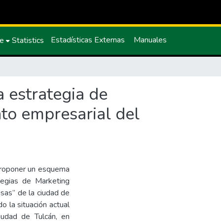
Estadísticas Externas
Manuales
ce
Statistics
 estrategia de
nto empresarial del
 proponer un esquema
tegias de Marketing
isas” de la ciudad de
do la situación actual
iudad de Tulcán, en