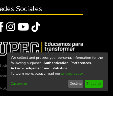
edes Sociales
We collect and process your personal information for the
following purposes:
Authentication, Preferences,
Todos los derechos reservados 2023
Acknowledgement and Statistics
.
To learn more, please read our
privacy policy
.
iversidad Politécnica Estatal del Carchi
Customize
Decline
That's ok
. 160-SE-33-CACES-2020