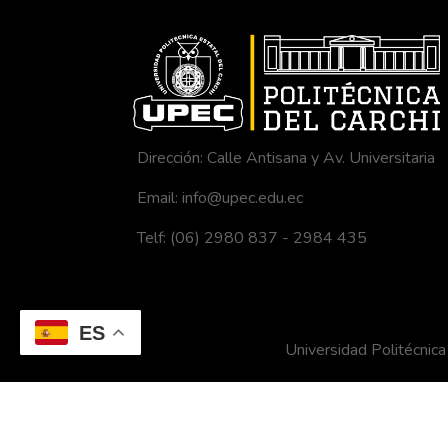
Dirección: Calle Antisana y Av. Universitaria
Email: info@upec.edu.ec
Telf: (06) 2980 837 - 2984 435
ES
Universidad Politécni