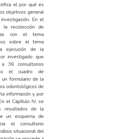
tifica el por qué es
los objetivos general
investigación. En el
e la recolección de
nadas con el tema
ibros sobre el tema
la ejecución de la
ctor investigado que
 a 36 consultorios
ndo el cuadro de
 un formulario de la
rios odontológicos de
sta información y por
En el Capítulo IV, se
s resultados de la
pone un esquema de
ia el consultorio
álisis situacional del
ormación se procede a