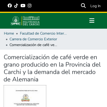
(cur
Log In
Communities & Collections
Home
Facultad de Comercio Internacional, Integración, Administración y Economía Empresarial
All of DSpace
Carrera de Comercio Exterior
Comercialización de café verde en grano producido en la Provincia del Carchi y la demanda del mercado de Alemania
Statistics
Estadísticas Externas
Comercialización de café verde en
grano producido en la Provincia del
Manuales
Carchi y la demanda del mercado
de Alemania