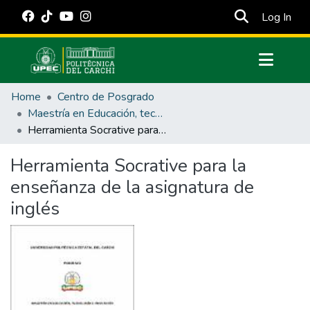
(cur
Log In
Communities & Collections
Home
Centro de Posgrado
All of DSpace
Maestría en Educación, tecnología e innovación.
Herramienta Socrative para la enseñanza de la asignatura de inglés
Statistics
Estadísticas Externas
Herramienta Socrative para la
enseñanza de la asignatura de
Manuales
inglés