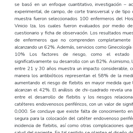
se basó en un enfoque cuantitativo, investigación – acc
experimental, de campo, de corte transversal y de tipo c
muestra fueron seleccionados 100 enfermeros del Hos
Vinicio Iza, los cuales fueron evaluados por medio d
cuestionario y ficha de observación. Los resultados mue
de enfermeros que no comprenden completamente qu
alcanzando un 62%. Además, servicios como Ginecología re
10% Los factores de riesgo, como el estado nut
significativamente su desarrollo con un 82%. Asimismo,
entre 21 y 30 años muestra un impacto considerable, c
manera los antibióticos representan el 58% de la medi
aumentando el riesgo de flebitis en mayor medida que 
alcanzan el 42%. El análisis de chi-cuadrado revela una r
entre el desarrollo de flebitis y los riesgos relacio
catéteres endovenosos periféricos, con un valor de signif
0,000. Se concluye que existe falta de conocimiento en 
segura para la colocación del catéter endovenoso perifér
incidencia de flebitis, así como otras complicaciones qu
salud del paciente. En tal sentido se plantea el diseño d