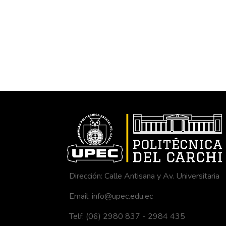
Dirección: Calle Antisana y Av. Universitaria
Email: info@upec.edu.ec
Telf: (06) 2980 837 - 2984 435