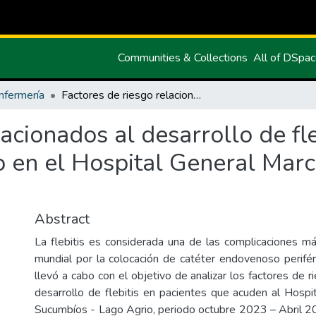
Communities & Collections
All of DSpa
nfermería
Factores de riesgo relacionados al desarrollo de flebitis por catéter endovenoso periférico en el Hospital General Marco Vinicio Iza - Lago Agrio
acionados al desarrollo de fle
 en el Hospital General Marco
Abstract
La flebitis es considerada una de las complicaciones má
mundial por la colocación de catéter endovenoso perifér
llevó a cabo con el objetivo de analizar los factores de r
desarrollo de flebitis en pacientes que acuden al Hospit
Sucumbíos - Lago Agrio, periodo octubre 2023 – Abril 