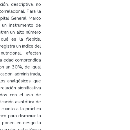
ión, descriptiva, no
orrelacional. Para la
pital General Marco
e un instrumento de
stran un alto número
é es la flebitis,
gistra un índice del
ricional, afectan
 la edad comprendida
on un 30%, de igual
cación administrada,
los analgésicos, que
elación significativa
nados con el uso de
icación asintótica de
cuanto a la práctica
ico para disminuir la
e ponen en riesgo la
e un plan estratégico