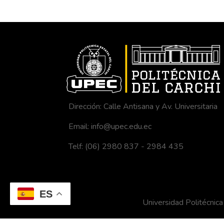
Dirección: Calle Antisana y Av. Universitaria
Email: info@upec.edu.ec
Telf: (06) 2980 837 - 2984 435
ES
Universidad Politécni