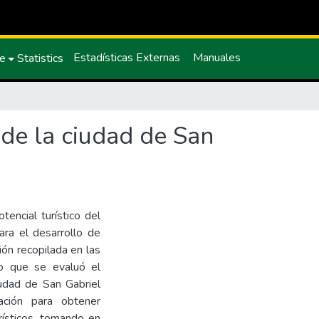
Estadísticas Externas
Manuales
ce
Statistics
o de la ciudad de San
tencial turístico del
ara el desarrollo de
ión recopilada en las
lo que se evaluó el
ciudad de San Gabriel
ación para obtener
rísticos, tomando en