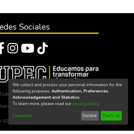
edes Sociales
We collect and process your personal information for the
following purposes:
Authentication, Preferences,
Todos los derechos reservados 2023
Acknowledgement and Statistics
.
To learn more, please read our
privacy policy
.
iversidad Politécnica Estatal del Carchi
Customize
Decline
That's ok
. 160-SE-33-CACES-2020