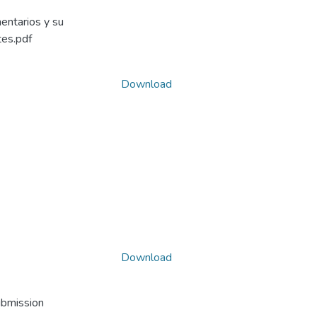
entarios y su
tes.pdf
Download
Download
ubmission