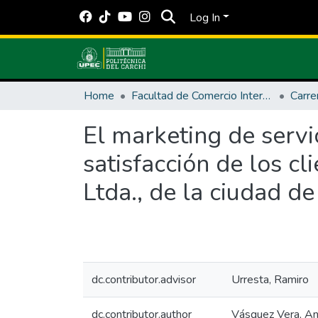
Log In
Home
Facultad de Comercio Internacional, Integración, Administración y Economía Empresarial
El marketing de servi
satisfacción de los c
Ltda., de la ciudad d
dc.contributor.advisor
Urresta, Ramiro
dc.contributor.author
Vásquez Vera, An