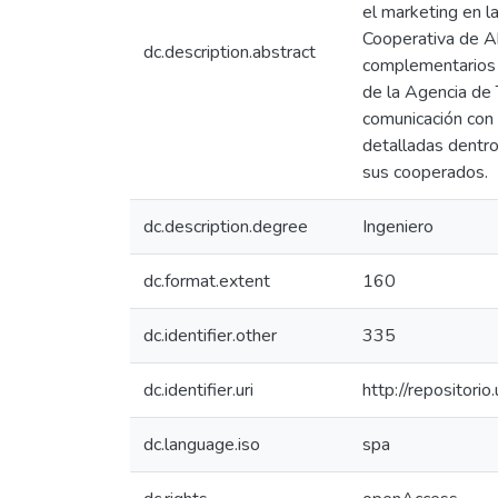
el marketing en la
Cooperativa de Ah
dc.description.abstract
complementarios e
de la Agencia de 
comunicación con 
detalladas dentro
sus cooperados.
dc.description.degree
Ingeniero
dc.format.extent
160
dc.identifier.other
335
dc.identifier.uri
http://repositor
dc.language.iso
spa