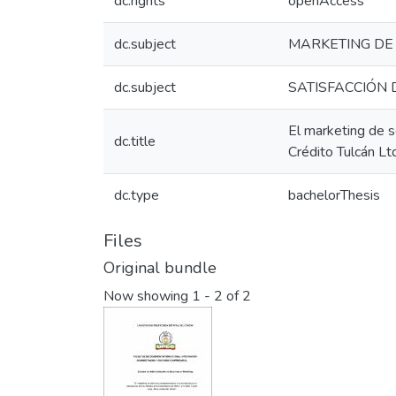
dc.rights
openAccess
dc.subject
MARKETING DE 
dc.subject
SATISFACCIÓN 
El marketing de s
dc.title
Crédito Tulcán Ltd
dc.type
bachelorThesis
Files
Original bundle
Now showing
1 - 2 of 2