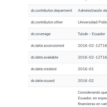
dc.contributor.deparment
Administración d
dc.contributor.other
Universidad Polit
dc.coverage
Tulcán - Ecuador
dc.date.accessioned
2016-02-12T16
dc.date.available
2016-02-12T16
dc.date.created
2016-01
dc.date.issued
2016-02
Considerando que 
Ecuador, en especi
financieras en var