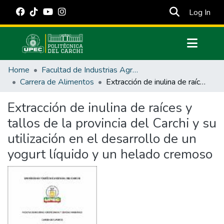
(cur
Log In
Communities & Collections
Home
Facultad de Industrias Agropecuarias y Ciencias Ambientales
All of DSpace
Carrera de Alimentos
Extracción de inulina de raíces y tallos de la provincia del Carchi y su utilización en el desarrollo de un yogurt líquido y un helado cremoso
Statistics
Extracción de inulina de raíces y
Estadísticas Externas
tallos de la provincia del Carchi y su
Manuales
utilización en el desarrollo de un
yogurt líquido y un helado cremoso