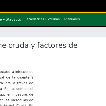
Estadísticas Externas
Manuales
ce
Statistics
che cruda y factores de
ociado a infecciones
al de la disentería
cal-oral a través de
a. En tal sentido el
a spp. en muestras de
 en las parroquias de
ncia del Carchi. Se