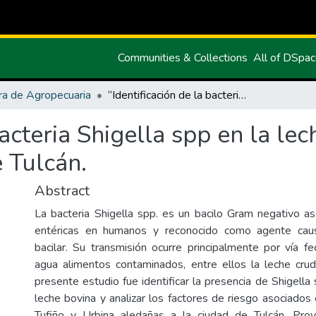
Communities & Collections
All of DSpa
ra de Agropecuaria
“Identificación de la bacteria Shigella spp en la leche cruda y factores de riesgo en la ciudad de Tulcán.
bacteria Shigella spp en la le
e Tulcán.
Abstract
La bacteria Shigella spp. es un bacilo Gram negativo as
entéricas en humanos y reconocido como agente caus
bacilar. Su transmisión ocurre principalmente por vía fe
agua alimentos contaminados, entre ellos la leche crud
presente estudio fue identificar la presencia de Shigell
leche bovina y analizar los factores de riesgo asociados
Tufiño y Urbina aledañas a la ciudad de Tulcán, Provi