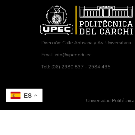
Dirección: Calle Antisana y Av. Universitaria
Email: info@upec.edu.ec
Telf: (06) 2980 837 - 2984 435
ES
Universidad Politécni