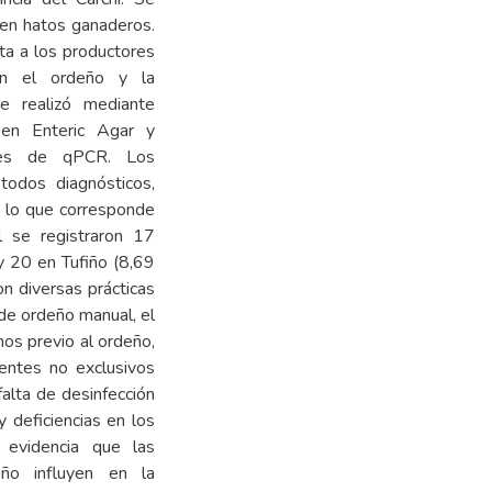
 en hatos ganaderos.
ta a los productores
con el ordeño y la
se realizó mediante
oen Enteric Agar y
ares de qPCR. Los
todos diagnósticos,
, lo que corresponde
l se registraron 17
y 20 en Tufiño (8,69
on diversas prácticas
 de ordeño manual, el
os previo al ordeño,
ientes no exclusivos
falta de desinfección
 deficiencias en los
 evidencia que las
eño influyen en la