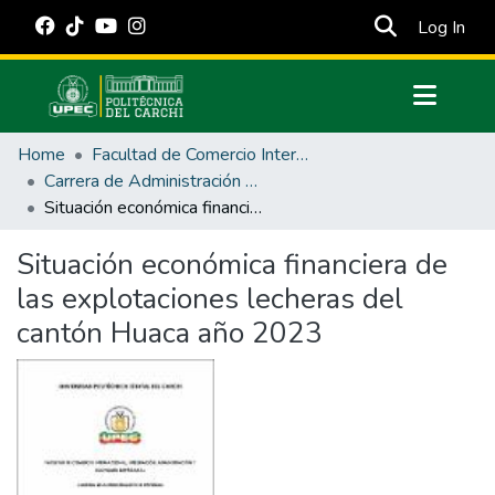
(cur
Log In
Communities & Collections
Home
Facultad de Comercio Internacional, Integración, Administración y Economía Empresarial
All of DSpace
Carrera de Administración de Empresas y Marketing
Situación económica financiera de las explotaciones lecheras del cantón Huaca año 2023
Statistics
Estadísticas Externas
Situación económica financiera de
las explotaciones lecheras del
Manuales
cantón Huaca año 2023