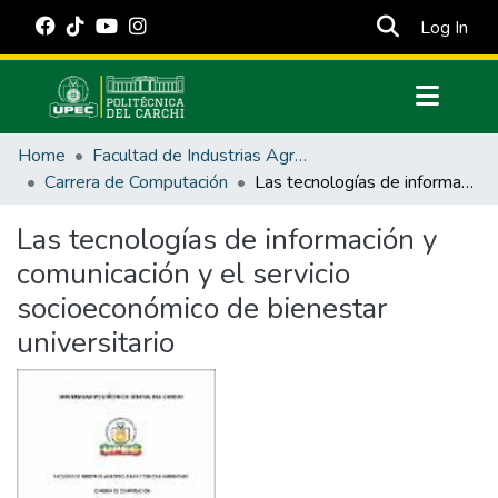
(cur
Log In
Communities & Collections
Home
Facultad de Industrias Agropecuarias y Ciencias Ambientales
All of DSpace
Carrera de Computación
Las tecnologías de información y comunicación y el servicio socioeconómico de bienestar universitario
Statistics
Las tecnologías de información y
Estadísticas Externas
comunicación y el servicio
Manuales
socioeconómico de bienestar
universitario