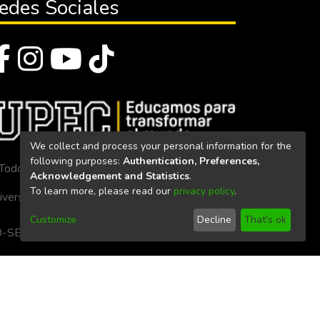
edes Sociales
We collect and process your personal information for the
following purposes:
Authentication, Preferences,
Todos los derechos reservados 2023
Acknowledgement and Statistics
.
To learn more, please read our
privacy policy
.
iversidad Politécnica Estatal del Carchi
Customize
Decline
That's ok
. 160-SE-33-CACES-2020