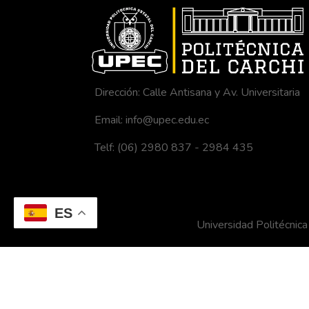
Dirección: Calle Antisana y Av. Universitaria
Email: info@upec.edu.ec
Telf: (06) 2980 837 - 2984 435
ES
Universidad Politécni