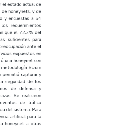
r el estado actual de
o de honeynets, y de
ed y encuestas a 54
 los requerimientos
can que el 72.2% del
as suficientes para
 preocupación ante el
rvicios expuestos en
uró una honeynet con
a metodología Scrum
n permitió capturar y
la seguridad de los
ismos de defensa y
azas. Se realizaron
ventos de tráfico
acia del sistema. Para
cia artificial para la
 la honeynet a otras