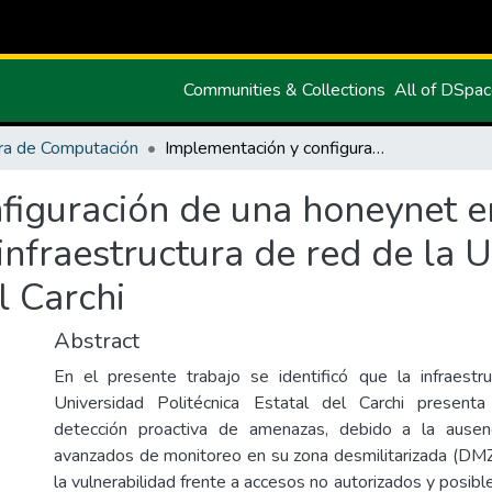
Communities & Collections
All of DSpa
ra de Computación
Implementación y configuración de una honeynet en la zona desmilitarizada de la infraestructura de red de la Universidad Politécnica Estatal del Carchi
figuración de una honeynet e
 infraestructura de red de la 
l Carchi
Abstract
En el presente trabajo se identificó que la infraestr
Universidad Politécnica Estatal del Carchi presenta
detección proactiva de amenazas, debido a la ause
avanzados de monitoreo en su zona desmilitarizada (DMZ
la vulnerabilidad frente a accesos no autorizados y posibl