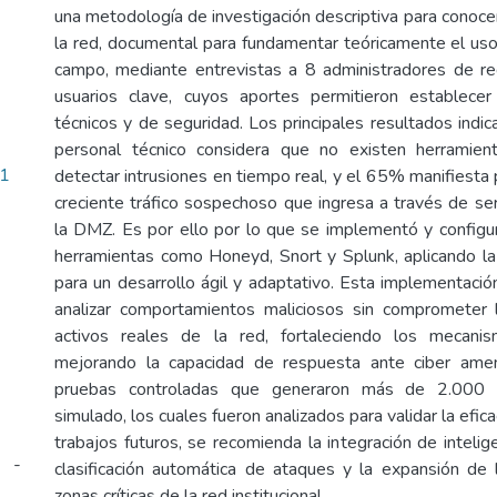
una metodología de investigación descriptiva para conoce
la red, documental para fundamentar teóricamente el us
campo, mediante entrevistas a 8 administradores de r
usuarios clave, cuyos aportes permitieron establecer
técnicos y de seguridad. Los principales resultados indi
personal técnico considera que no existen herramient
01
detectar intrusiones en tiempo real, y el 65% manifiesta
creciente tráfico sospechoso que ingresa a través de se
la DMZ. Es por ello por lo que se implementó y config
herramientas como Honeyd, Snort y Splunk, aplicando l
para un desarrollo ágil y adaptativo. Esta implementació
analizar comportamientos maliciosos sin comprometer 
activos reales de la red, fortaleciendo los mecan
mejorando la capacidad de respuesta ante ciber amen
pruebas controladas que generaron más de 2.000 e
simulado, los cuales fueron analizados para validar la efic
trabajos futuros, se recomienda la integración de inteligen
i -
clasificación automática de ataques y la expansión de
zonas críticas de la red institucional.