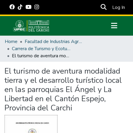
(cur
Log In
Communities & Collections
Home
Facultad de Industrias Agropecuarias y Ciencias Ambientales
All of DSpace
Carrera de Turismo y Ecoturimo
El turismo de aventura modalidad tierra y el desarrollo turístico local en las parroquias El Ángel y La Libertad en el Cantón Espejo, Provincia del Carchi
Statistics
Estadísticas Externas
El turismo de aventura modalidad
tierra y el desarrollo turístico local
Manuales
en las parroquias El Ángel y La
Libertad en el Cantón Espejo,
Provincia del Carchi