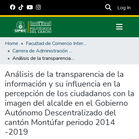
(cur
Log In
Communities & Collections
Home
Facultad de Comercio Internacional, Integración, Administración y Economía Empresarial
All of DSpace
Carrera de Administración Pública
Análisis de la transparencia de la información y su influencia en la percepción de los ciudadanos con la imagen del alcalde en el Gobierno Autónomo Descentralizado del cantón Montúfar periodo 2014 -2019
Statistics
Estadísticas Externas
Análisis de la transparencia de la
información y su influencia en la
Manuales
percepción de los ciudadanos con la
imagen del alcalde en el Gobierno
Autónomo Descentralizado del
cantón Montúfar periodo 2014
-2019