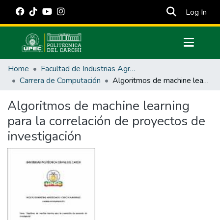
(cur
Log In
Communities & Collections
Home
Facultad de Industrias Agropecuarias y Ciencias Ambientales
All of DSpace
Carrera de Computación
Algoritmos de machine learning para la correlación de proyectos de investigación
Statistics
Algoritmos de machine learning
Estadísticas Externas
para la correlación de proyectos de
Manuales
investigación