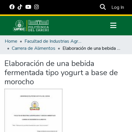
(cur
Log In
Communities & Collections
Home
Facultad de Industrias Agropecuarias y Ciencias Ambientales
All of DSpace
Carrera de Alimentos
Elaboración de una bebida fermentada tipo yogurt a base de morocho
Statistics
Elaboración de una bebida
Estadísticas Externas
fermentada tipo yogurt a base de
Manuales
morocho