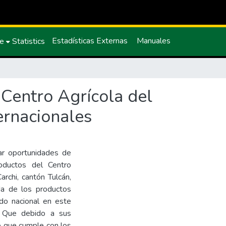
Estadísticas Externas
Manuales
ce
Statistics
 Centro Agrícola del
ernacionales
car oportunidades de
roductos del Centro
archi, cantón Tulcán,
nda de los productos
ado nacional en este
. Que debido a sus
to que cumple con los