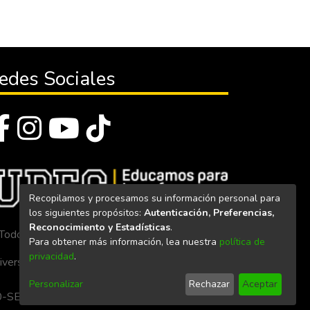
edes Sociales
Recopilamos y procesamos su información personal para
los siguientes propósitos:
Autenticación, Preferencias,
Reconocimiento y Estadísticas
.
Todos los derechos reservados 2023
Para obtener más información, lea nuestra
política de
privacidad
.
iversidad Politécnica Estatal del Carchi
Personalizar
Rechazar
Aceptar
. 160-SE-33-CACES-2020