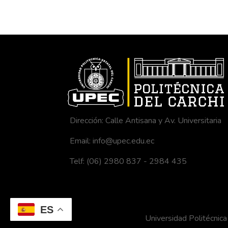
Dirección: Calle Antisana y Av. Universitaria
Email: info@upec.edu.ec
Telf: (06) 2980 837 - 2984 435
ES
Universidad Politécni