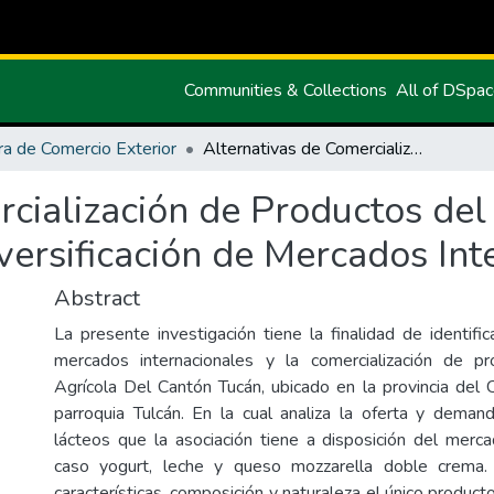
Communities & Collections
All of DSpa
ra de Comercio Exterior
Alternativas de Comercialización de Productos del Centro Agrícola del Cantón Tulcán y la Diversificación de Mercados Internacionales
cialización de Productos del
versificación de Mercados Int
Abstract
La presente investigación tiene la finalidad de identifi
mercados internacionales y la comercialización de p
Agrícola Del Cantón Tucán, ubicado en la provincia del C
parroquia Tulcán. En la cual analiza la oferta y dema
lácteos que la asociación tiene a disposición del merc
caso yogurt, leche y queso mozzarella doble crema
características, composición y naturaleza el único produc