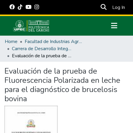
(cur
Log In
Communities & Collections
Home
Facultad de Industrias Agropecuarias y Ciencias Ambientales
All of DSpace
Carrera de Desarrollo Integral Agropecuario
Evaluación de la prueba de Fluorescencia Polarizada en leche para el diagnóstico de brucelosis bovina
Statistics
Estadísticas Externas
Evaluación de la prueba de
Fluorescencia Polarizada en leche
Manuales
para el diagnóstico de brucelosis
bovina