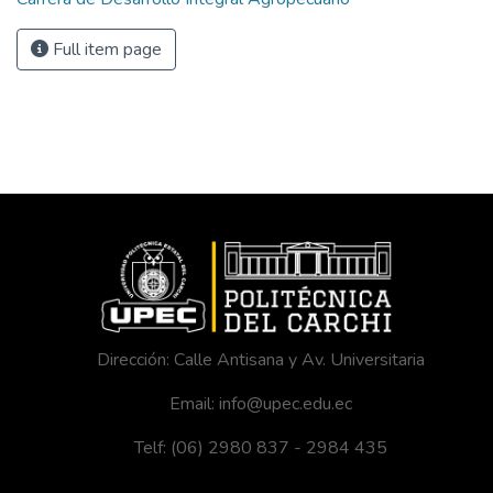
Full item page
Dirección: Calle Antisana y Av. Universitaria
Email: info@upec.edu.ec
Telf: (06) 2980 837 - 2984 435