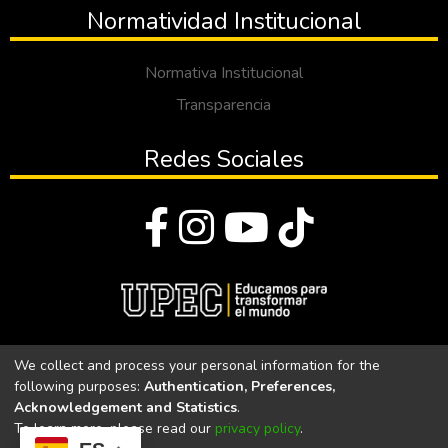
Normatividad Institucional
Normativa Institucional
Transparencia
Redes Sociales
© Todos los derechos reservados 2023
We collect and process your personal information for the
following purposes:
Authentication, Preferences,
Universidad Politécnica Estatal del Carchi
Acknowledgement and Statistics
.
To learn more, please read our
privacy policy
.
Universidad Politécnica Estatal del Carchi | Acreditada por el