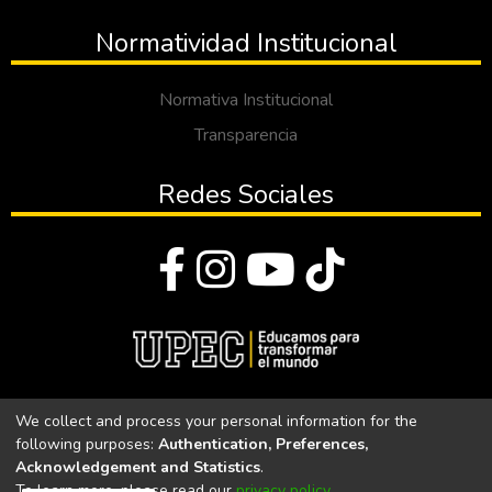
Normatividad Institucional
Normativa Institucional
Transparencia
Redes Sociales
© Todos los derechos reservados 2023
We collect and process your personal information for the
following purposes:
Authentication, Preferences,
Universidad Politécnica Estatal del Carchi
Acknowledgement and Statistics
.
To learn more, please read our
privacy policy
.