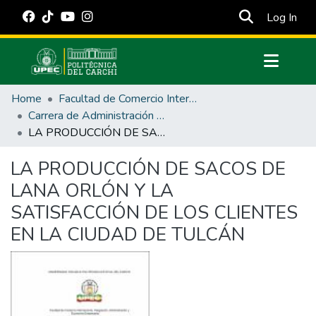
(cur
Log In
Communities & Collections
Home
Facultad de Comercio Internacional, Integración, Administración y Economía Empresarial
All of DSpace
Carrera de Administración de Empresas y Marketing
LA PRODUCCIÓN DE SACOS DE LANA ORLÓN Y LA SATISFACCIÓN DE LOS CLIENTES EN LA CIUDAD DE TULCÁN
Statistics
Estadísticas Externas
LA PRODUCCIÓN DE SACOS DE
LANA ORLÓN Y LA
Manuales
SATISFACCIÓN DE LOS CLIENTES
EN LA CIUDAD DE TULCÁN