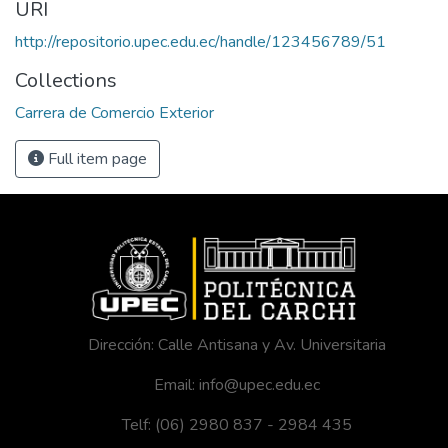
URI
http://repositorio.upec.edu.ec/handle/123456789/51
Collections
Carrera de Comercio Exterior
Full item page
Dirección: Calle Antisana y Av. Universitaria
Email: info@upec.edu.ec
Telf: (06) 2980 837 - 2984 435