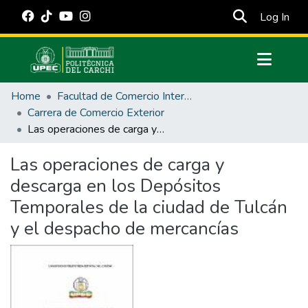
(cur
Log In
Communities & Collections
Home
Facultad de Comercio Internacional, Integración, Administración y Economía Empresarial
All of DSpace
Carrera de Comercio Exterior
Las operaciones de carga y descarga en los Depósitos Temporales de la ciudad de Tulcán y el despacho de mercancías
Statistics
Estadísticas Externas
Las operaciones de carga y
descarga en los Depósitos
Manuales
Temporales de la ciudad de Tulcán
y el despacho de mercancías