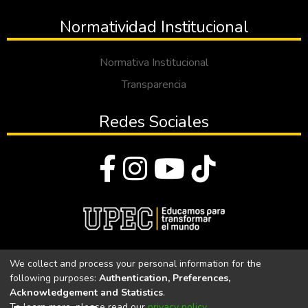
Normatividad Institucional
Normativa Institucional
Transparencia
Redes Sociales
© Todos los derechos reservados 2023
We collect and process your personal information for the
following purposes:
Authentication, Preferences,
Universidad Politécnica Estatal del Carchi
Acknowledgement and Statistics
.
To learn more, please read our
privacy policy
.