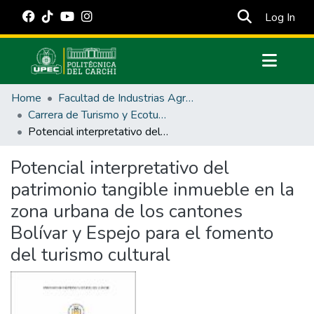
(cur
Log In
Communities & Collections
Home
Facultad de Industrias Agropecuarias y Ciencias Ambientales
All of DSpace
Carrera de Turismo y Ecoturimo
Potencial interpretativo del patrimonio tangible inmueble en la zona urbana de los cantones Bolívar y Espejo para el fomento del turismo cultural
Statistics
Estadísticas Externas
Potencial interpretativo del
patrimonio tangible inmueble en la
Manuales
zona urbana de los cantones
Bolívar y Espejo para el fomento
del turismo cultural