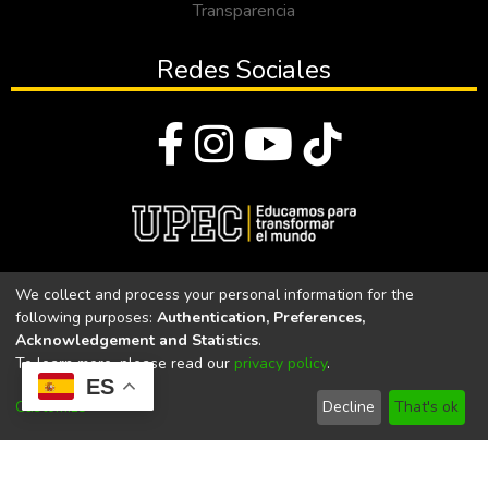
Transparencia
Redes Sociales
© Todos los derechos reservados 2023
We collect and process your personal information for the
following purposes:
Authentication, Preferences,
Universidad Politécnica Estatal del Carchi
Acknowledgement and Statistics
.
To learn more, please read our
privacy policy
.
Universidad Politécnica Estatal del Carchi | Acreditada por el
ES
CACES Resolución N°. 160-SE-33-CACES-2020
Customize
Decline
That's ok