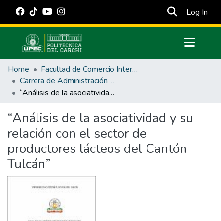
(cur
Log In
Communities & Collections
Home
Facultad de Comercio Internacional, Integración, Administración y Economía Empresarial
All of DSpace
Carrera de Administración de Empresas y Marketing
“Análisis de la asociatividad y su relación con el sector de productores lácteos del Cantón Tulcán”
Statistics
Estadísticas Externas
“Análisis de la asociatividad y su
relación con el sector de
Manuales
productores lácteos del Cantón
Tulcán”